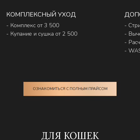
КОМПЛЕКСНЫЙ УХОД
ДОП
- Комплекс от 3 500
- Стр
- Купание и сушка от 2 500
- Выч
- Рас
- WA
ОЗНАКОМИТЬСЯ С ПОЛНЫМ ПРАЙСОМ
ДЛЯ КОШЕК